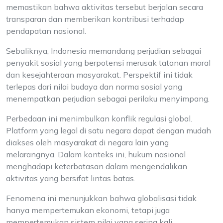
memastikan bahwa aktivitas tersebut berjalan secara
transparan dan memberikan kontribusi terhadap
pendapatan nasional.
Sebaliknya, Indonesia memandang perjudian sebagai
penyakit sosial yang berpotensi merusak tatanan moral
dan kesejahteraan masyarakat. Perspektif ini tidak
terlepas dari nilai budaya dan norma sosial yang
menempatkan perjudian sebagai perilaku menyimpang.
Perbedaan ini menimbulkan konflik regulasi global.
Platform yang legal di satu negara dapat dengan mudah
diakses oleh masyarakat di negara lain yang
melarangnya. Dalam konteks ini, hukum nasional
menghadapi keterbatasan dalam mengendalikan
aktivitas yang bersifat lintas batas.
Fenomena ini menunjukkan bahwa globalisasi tidak
hanya mempertemukan ekonomi, tetapi juga
mempertemukan sistem nilai yang sering kali