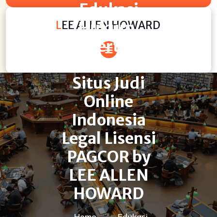
Edukasi
Skip
to
LEE ALLEN HOWARD
Hukum,
content
Pengertian &
Rekomendasi
Situs Judi
Online
Indonesia
Legal Lisensi
PAGCOR by
LEE ALLEN
HOWARD
Home
Edukasi