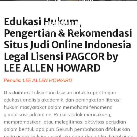
→
Hukum, Pengertian &
Rekomendasi Situs Judi
Edukasi Hukum,
Online Indonesia Legal
Pengertian & Rekomendasi
Lisensi PAGCOR By LEE
ALLEN HOWARD
Situs Judi Online Indonesia
Legal Lisensi PAGCOR by
LEE ALLEN HOWARD
Penulis: LEE ALLEN HOWARD
Disclaimer:
Tulisan ini disusun untuk kepentingan
edukasi, analisis akademik, dan peningkatan literasi
hukum masyarakat dalam memahami fenomena
globalisasi judi online. Penulis tidak mendukung,
mempromosikan, atau melegitimasi aktivitas perjudian
dalam bentuk apa pun. Seluruh pembahasan difokuskan
pada aspek hukum, sosial, ekonomi, dan etika digital guna