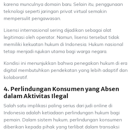
karena munculnya domain baru. Selain itu, penggunaan
teknologi seperti jaringan privat virtual semakin
mempersulit pengawasan.
Lisensi internasional sering dijadikan sebagai alat
legitimasi oleh operator. Namun, lisensi tersebut tidak
memiliki kekuatan hukum di Indonesia. Hukum nasional
tetap menjadi rujukan utama bagi warga negara.
Kondisi ini menunjukkan bahwa penegakan hukum di era
digital membutuhkan pendekatan yang lebih adaptif dan
kolaboratif.
4. Perlindungan Konsumen yang Absen
dalam Aktivitas Ilegal
Salah satu implikasi paling serius dari judi online di
Indonesia adalah ketiadaan perlindungan hukum bagi
pemain. Dalam sistem hukum, perlindungan konsumen
diberikan kepada pihak yang terlibat dalam transaksi